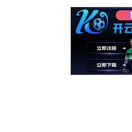
内蒙古体育局
党旗所指，奋斗所向
树立和践行正确政绩观 开创体育工作新局面
国家体操队深入学习贯彻全国两会精神
树立和践行正确政绩观 开创体育工作新局面
“国家队运动员大课堂”第二期
开展树立和践行正确政绩观学习教育
国家拳击队“百家大讲堂”为冬训助力
中国新力量——体育时尚系列短视频
中华体育精神颂线上展厅
更多
受权发布
中国棒球协会关于印发《2026年中国棒球协会全国性棒
手曲棒垒球中心关于组织国家少年男子曲棍球队集训的通
中国赛艇协会关于征求《中国赛艇协会教练员培训与考核
中国赛艇协会关于征求《中国赛艇协会竞赛类专业培训与